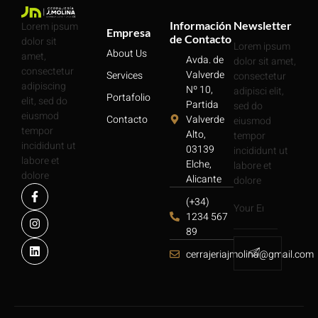
Información
Newsletter
Lorem ipsum
Empresa
de Contacto
dolor sit
Lorem ipsum
About Us
amet,
Avda. de
dolor sit amet,
consectetur
Valverde
Services
consectetur
adipiscing
Nº 10,
adipisci elit,
Portafolio
elit, sed do
Partida
sed do
eiusmod
Contacto
Valverde
eiusmod
tempor
Alto,
tempor
incididunt ut
03139
incididunt ut
labore et
Elche,
labore et
dolore
Alicante
dolore
(+34)
1234 567
89
cerrajeriajmolina@gmail.com